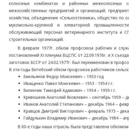
колхозных комбинатах и районных межколхозных со
межхозяйственных предприятий и организаций, предприя
хозяйства, объединения «Сельхозтехника», общество по о
мукомольно-крупяной и элеваторной промышленност
обслуживающий персонал ветеринарного института и С
строительных организаций.
В феврале 1977г. обком профсоюза рабочих и служа
постановлений ХІ пленума ВЦСПС от 22.09.1976г. и Х съезд
заготовок БССР от 24.02.1977г. был переименован в профс
В эти годы Витебский обком профсоюза работников сельско
Емельянов Федор Моисеевич – 1953 год
Иващенко Павел Моисеевич – 1953 - 1954 г.г.
Виленчик Тимофей Адамович – 1954 – 1959 г.г.
Кривошеев Анатолий Яковлевич – сентябрь 1959 – дек
Иванов Анатолий Степанович – декабрь 1964 – февра
Кравцов Дмитрий Викторович – февраль 1973 – декаб
Гайдулькин Владимир Иванович – декабрь 1984 – апре
В 60-е годы наша отрасль была представлена обкомом