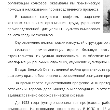
организации колхозов, оказывали им практическую
помощь в налаживании производственного процесса.
В колхозах создаются профкомы, задачами
которых становятся организация труда, укрепление
производственной дисциплины, культурно-массовая
работа среди колхозников.
Одновременно велись поиски наилучшей структуры орг
Сельские профорганизации играли большую роль
строительства. Их усилия направлялись на обеспечени
квалификации рабочих и служащих, улучшение культурно-б
В годы Великой Отечественной войны деятельность п
разгрому врага, обеспечению своевременной эвакуации пре
За время своего существования профсоюз АПК претер
отвечали интересам дела. Иногда они проводились в отве
административно-бюрократической системе.
До 1953 года функционировали три профсоюза: раб
земорганов. На основании постановления ВЦСПС от 18 