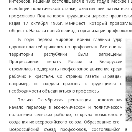
интересов. Решения состоявшейся в 1905 году в Москве I
всеобщей политической стачки, охватив-шей затем всю 
профсоюзов. Под напором трудящихся царское правитель
издав 17 октября 1905г. манифест, который провозгла
обществ. Начался новый период в организации профсоюзов,
В годы первой мировой войны главный удар
царских властей пришелся по профсоюзам. Все они на
территории республики были запрещены.
Прогрессивная печать России и Белоруссии
стремилась поддержать профсоюзное движение среди
рабочих и крестьян. Со страниц газеты «Правда»,
например, не сходили призывы к трудящимся о
необходимости объединяться в профсоюзы.
Только Октябрьская революция, положившая
начало перелому в экономическом и политическом
положении сельских рабочих, открыла возможности
создания их всероссийского союза. Образование его I
Всероссийский съезд профсоюзов, состоявшийся в 