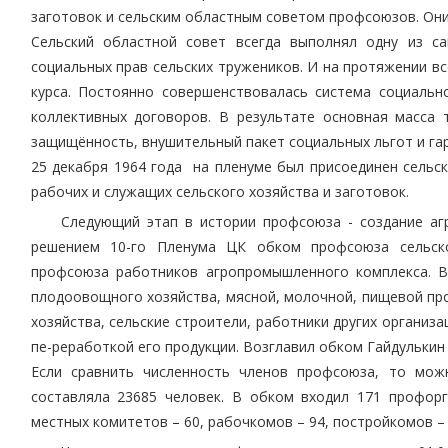
заготовок и сельским областным советом профсоюзов. Он
Сельский областной совет всегда выполнял одну из с
социальных прав сельских тружеников. И на протяжении вс
курса. Постоянно совершенствовалась система социальн
коллективных договоров. В результате основная масса
защищённость, внушительный пакет социальных льгот и га
25 декабря 1964 года на пленуме был присоединен сель
рабочих и служащих сельского хозяйства и заготовок.
Следующий этап в истории профсоюза - создание аг
решением 10-го Пленума ЦК обком профсоюза сельск
профсоюза работников агропромышленного комплекса. В
плодоовощного хозяйства, мясной, молочной, пищевой пр
хозяйства, сельские строители, работники других организа
пе-реработкой его продукции. Возглавил обком Гайдулькин
Если сравнить численность членов профсоюза, то можн
составляла 23685 человек. В обком входил 171 профорг
местных комитетов – 60, рабочкомов – 94, постройкомов – 