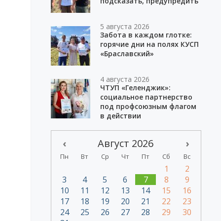
подсказать, предупредить
5 августа 2026
Забота в каждом глотке:
горячие дни на полях КУСП
«Браславский»
4 августа 2026
ЧТУП «Геленджик»:
социальное партнерство
под профсоюзным флагом
в действии
‹
Август 2026
›
Пн
Вт
Ср
Чт
Пт
Сб
Вс
1
2
3
4
5
6
7
8
9
10
11
12
13
14
15
16
17
18
19
20
21
22
23
24
25
26
27
28
29
30