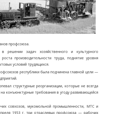
анов профсоюза.
 в решении задач хозяйственного и культурного
е роста производительности труда, поднятие уровня
ытовых условий трудящихся.
рофсоюзов республики была подчинена главной цели —
дприятий.
певал структурные реорганизации, которые не всегда
т на конъюнктурные требования в угоду развивающейся
очих совхозов, мукомольной промышленности, МТС и
апреля 1953 г. три отраслевых профсоюза — рабочих