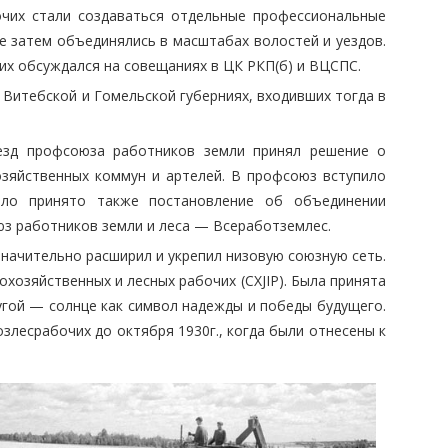
чих стали создаваться отдельные профессиональные
е затем объединялись в масштабах волостей и уездов.
х обсуждался на совещаниях в ЦК РКП(б) и ВЦСПС.
 Витебской и Гомельской губерниях, входивших тогда в
ъезд профсоюза работников земли принял решение о
озяйственных коммун и артелей. В профсоюз вступило
ыло принято также постановление об объединении
з работников земли и леса — Всеработземлес.
начительно расширил и укрепил низовую союзную сеть.
хозяйственных и лесных рабочих (CXJIP). Была принята
угой — солнце как символ надежды и победы будущего.
злесрабочих до октября 1930г., когда были отнесены к