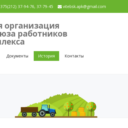
375(212) 37-94-76, 37-79-45
vitebsk.apk@gmail.com
я организация
оюза работников
лекса
Документы
История
Контакты