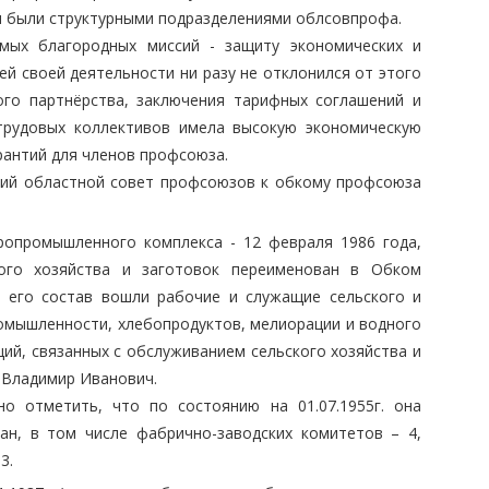
и были структурными подразделениями облсовпрофа.
амых благородных миссий - защиту экономических и
ей своей деятельности ни разу не отклонился от этого
ого партнёрства, заключения тарифных соглашений и
 трудовых коллективов имела высокую экономическую
рантий для членов профсоюза.
ский областной совет профсоюзов к обкому профсоюза
ропромышленного комплекса - 12 февраля 1986 года,
ого хозяйства и заготовок переименован в Обком
 его состав вошли рабочие и служащие сельского и
омышленности, хлебопродуктов, мелиорации и водного
ций, связанных с обслуживанием сельского хозяйства и
 Владимир Иванович.
о отметить, что по состоянию на 01.07.1955г. она
ан, в том числе фабрично-заводских комитетов – 4,
3.