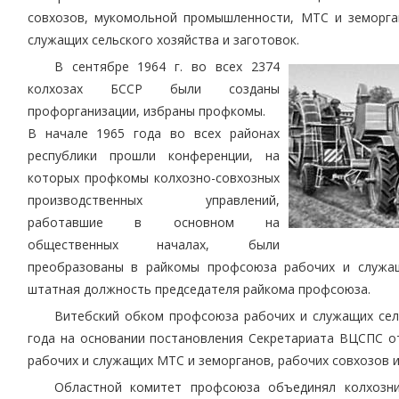
совхозов, мукомольной промышленности, МТС и земорг
служащих сельского хозяйства и заготовок.
В сентябре 1964 г. во всех 2374
колхозах БССР были созданы
профорганизации, избраны профкомы.
В начале 1965 года во всех районах
республики прошли конференции, на
которых профкомы колхозно-совхозных
производственных управлений,
работавшие в основном на
общественных началах, были
преобразованы в райкомы профсоюза рабочих и служащ
штатная должность председателя райкома профсоюза.
Витебский обком профсоюза рабочих и служащих сель
года на основании постановления Секретариата ВЦСПС о
рабочих и служащих МТС и земорганов, рабочих совхозов 
Областной комитет профсоюза объединял колхозни