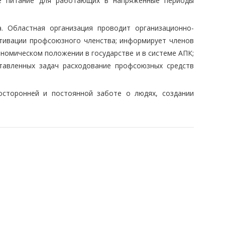
ее питание для работающих в напряженные периоды
. Областная организация проводит организационно-
тивации профсоюзного членства; информирует членов
номическом положении в государстве и в системе АПК;
ставленных задач расходование профсоюзных средств
осторонней и постоянной заботе о людях, создании