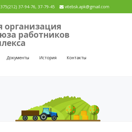
375(212) 37-94-76, 37-79-45
vitebsk.apk@gmail.com
я организация
оюза работников
лекса
Документы
История
Контакты