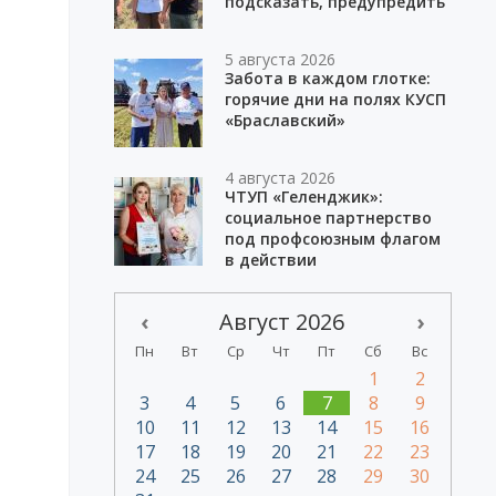
подсказать, предупредить
5 августа 2026
Забота в каждом глотке:
горячие дни на полях КУСП
«Браславский»
4 августа 2026
ЧТУП «Геленджик»:
социальное партнерство
под профсоюзным флагом
в действии
‹
Август 2026
›
Пн
Вт
Ср
Чт
Пт
Сб
Вс
1
2
3
4
5
6
7
8
9
10
11
12
13
14
15
16
17
18
19
20
21
22
23
24
25
26
27
28
29
30